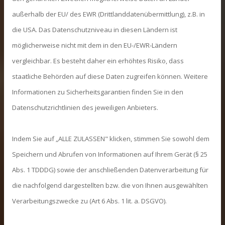
exklusiven Inhalten, wertvollem Know-how
außerhalb der EU/ des EWR (Drittlanddatenübermittlung), z.B. in
und vergünstigten Teilnahmegebühren.
die USA. Das Datenschutzniveau in diesen Ländern ist
Gemeinsam machen wir aus
möglicherweise nicht mit dem in den EU-/EWR-Ländern
Herausforderungen Chancen und bringen
vergleichbar. Es besteht daher ein erhöhtes Risiko, dass
deine Praxis voran!
staatliche Behörden auf diese Daten zugreifen können. Weitere
Informationen zu Sicherheitsgarantien finden Sie in den
Ein Highlight des Jahres:
Der TPM
Datenschutzrichtlinien des jeweiligen Anbieters.
KONGRESS!
Hier erwarten dich spannende
Fachvorträge, praxisorientierte Workshops
Indem Sie auf „ALLE ZULASSEN" klicken, stimmen Sie sowohl dem
und die perfekte Gelegenheit zum
Speichern und Abrufen von Informationen auf Ihrem Gerät (§ 25
Netzwerken.
Abs. 1 TDDDG) sowie der anschließenden Datenverarbeitung für
Bleibe immer auf dem neuesten Stand und
die nachfolgend dargestellten bzw. die von Ihnen ausgewählten
profitiere von unserem vielfältigen
Verarbeitungszwecke zu (Art 6 Abs. 1 lit. a. DSGVO).
Angebot!