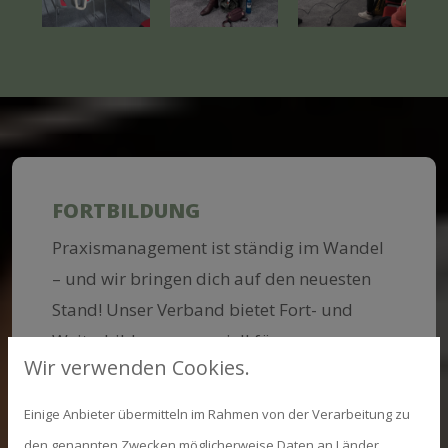
FORTBILDUNG
Praxismanagement ist ständig im Wandel
– und wir bringen dich auf den neuesten
Stand! Unser Verband bietet Fort- und
Weiterbildungen speziell für
Wir verwenden Cookies.
Praxismanager in der Tiermedizin. Ob
Workshops, Webinare oder der monatliche
Einige Anbieter übermitteln im Rahmen von der Verarbeitung zu
TPM CALL – als Mitglied profitierst du von
den genannten Zwecken möglicherweise Daten an Länder